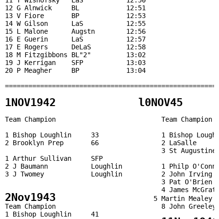
11 T Wisnofsky   LaS           12:50    

12 G Alnwick     BL            12:51

13 V Fiore       BP            12:53

14 W Gilson      LaS           12:55

15 L Malone      Augstn        12:56

16 E Guerin      LaS           12:57      

17 E Rogers      DeLaS         12:58

18 M Fitzgibbons BL"2"         13:02

19 J Kerrigan    SFP           13:03

20 P Meagher     BP            13:04

1NOV1942             l0NOV45     
Team Champion                           Team Champion  
1 Bishop Loughlin     33                1 Bishop Loughl
2 Brooklyn Prep       66                2 LaSalle      
                                        3 St Augustine 
1 Arthur Sullivan     SFP                              
2 J Baumann           Loughlin          1 Philp O'Conne
3 J Twomey            Loughlin          2 John Irving  
                                        3 Pat O'Brien  
2Nov1943
                         5 Martin Mealey  
Team Champion                           8 John Greeley 
1 Bishop Loughlin     41                               