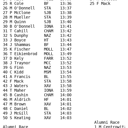
25 R Cole         BF     13:36        25 F Mack       A
26 M O'Donnell    STA    13:37                         
27 P McClone      SJB    13:38                         
28 M Mueller      STA    13:39                         
29 M Quinn        SJB    13:40                         
30 B O'Donnell    IONA   13:41                         
31 T Cahill       CHAM   13:42                         
32 S Dunphy       NAZ    13:42                         
33 J Boyce        HT     13:43                         
34 J Shammas      BF     13:44                         
35 K Fischer      MOLL   13:47                         
36 T Eikienbrod   MOLL   13:49                         
37 D Kely         FARR   13:52                         
38 J Traynor      MCC    13:52                         
39 G Finn         NAZ    13:53                         
40 C Kidd         MSM    13:54                         
41 A Francis      BL     13:55                         
42 F Mack         STA    13:58                         
43 J Waters       XAV    13:58                         
44 T Maher        IONA   13:59                         
45 B Cashin       CHAM   14:00                         
46 M Aldrich      HF     14:01                         
47 M Brown        XAV    14:01                         
48 C Daniel       BL     14:02                         
49 J McGill       STA    14:03                         
50 S Keating      XAV    14:03                         
                                        Alumni Race

Alumni Race                             1 M Centrowitz 