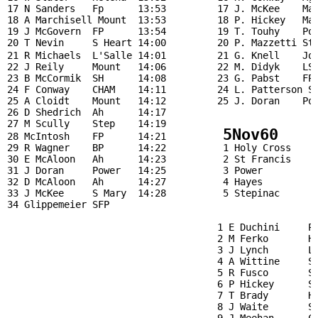
17 N Sanders   Fp      13:53         17 J. McKee    Mar
18 A Marchisell Mount  13:53         18 P. Hickey   Mar
19 J McGovern  FP      13:54         19 T. Touhy    Pow
20 T Nevin     S Heart 14:00         20 P. Mazzetti Ste
21 R Michaels  L'Salle 14:01         21 G. Knell    Jo
22 J Reily     Mount   14:06         22 M. Didyk    LSA
23 B McCormik  SH      14:08         23 G. Pabst    FP 
24 F Conway    CHAM    14:11         24 L. Patterson St
25 A Cloidt    Mount   14:12         25 J. Doran    Pow
26 D Shedrich  Ah      14:17                           
27 M Scully    Step    14:19

5Nov60
28 McIntosh    FP      14:21          
       
29 R Wagner    BP      14:22          1 Holy Cross     
30 E McAloon   Ah      14:23          2 St Francis     
31 J Doran     Power   14:25          3 Power          
32 D McAloon   Ah      14:27          4 Hayes          
33 J McKee     S Mary  14:28          5 Stepinac       
34 Glippemeier SFP                                     
                                                       
                                     1 E Duchini     PO
                                     2 M Ferko       HC
                                     3 J Lynch       La
                                     4 A Wittine     St
                                     5 R Fusco       SH
                                     6 P Hickey      St
                                     7 T Brady       Ha
                                     8 J Waite       St