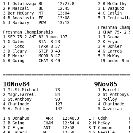
1 L Ostolozaga BL      12:27.8          2 B McCarthy   
2 P Mascali    BL      12:45            3 L Vazguoz    
3 Ber McGarry  MT      13:04            4 C Catlin     
4 B Anastasio  FP      13:08            5 J Centrowitz 
5 J Barbary    POW     13:13                           
                                        Freshman Champi
Freshman Championship                   1 CHAM 75- 2 SF
1 SFP 75 2 ANT 82 3 man 107             1 J Grana      
1 G Gates      STA  8:23                2 K Fryor      
2 T Fioto      FARR 8:37                3 A Dohler     
3 D Cleary     STEP 8:43                4 G Larrea     
4 P Moroz      MOOR 8:47                5 M McKay      
5 B Going      CHAM 8:49                 19 under 9 min
                                                       
=======================================================
10Nov84
9Nov85 
1 Mt.St.Michael       73                1 Farrell      
2 Msgr.Farrell        84                2 St Anthonys  
3 St.Anthony          93                3 Molloy       
4 Chaminade           127               4 Chaminade    
5 A. Molloy           142               5 Xaverian     
1 N Donahue      FARR    12:48.3    1 F Odeh         HC
2 B Going        CHAM    12:54.4    2 M McKay        MT
3 C Flynn        ANT     12:58      3 T Condon       FA
4 P Lavery       MT      12:59      4 S Neville      MO