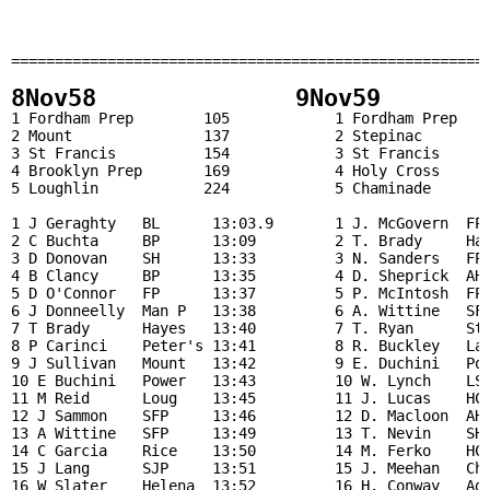
                                                       
                                                       
                                                       
======================================================
8Nov58              9Nov59       
1 Fordham Prep        105            1 Fordham Prep    
2 Mount               137            2 Stepinac        
3 St Francis          154            3 St Francis      
4 Brooklyn Prep       169            4 Holy Cross      
5 Loughlin            224            5 Chaminade       
1 J Geraghty   BL      13:03.9       1 J. McGovern  FP 
2 C Buchta     BP      13:09         2 T. Brady     Hay
3 D Donovan    SH      13:33         3 N. Sanders   FP 
4 B Clancy     BP      13:35         4 D. Sheprick  AH 
5 D O'Connor   FP      13:37         5 P. McIntosh  FP 
6 J Donneelly  Man P   13:38         6 A. Wittine   SFP
7 T Brady      Hayes   13:40         7 T. Ryan      Ste
8 P Carinci    Peter's 13:41         8 R. Buckley   La 
9 J Sullivan   Mount   13:42         9 E. Duchini   Pow
10 E Buchini   Power   13:43         10 W. Lynch    LSM
11 M Reid      Loug    13:45         11 J. Lucas    HC.
12 J Sammon    SFP     13:46         12 D. Macloon  AH 
13 A Wittine   SFP     13:49         13 T. Nevin    SH 
14 C Garcia    Rice    13:50         14 M. Ferko    HC 
15 J Lang      SJP     13:51         15 J. Meehan   Cha
16 W Slater    Helena  13:52         16 H. Conway   Agn