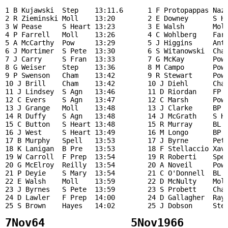
1 B Kujawski  Step    13:11.6      1 F Protopappas Naz 
2 R Zieminski Moll    13:20        2 E Downey      S Ha
3 W Pease     S Heart 13:23        3 E Walsh       Moll
4 P Farrell   Moll    13:26        4 C Wohlberg    Farr
5 A McCarthy  Pow     13:29        5 J Higgins     Ant 
6 J Mortimer  S Pete  13:30        6 S Witanowski  Cham
7 J Carry     S Fran  13:33        7 G McKay       Pow 
8 G Weiser    Step    13:36        8 M Campo       Pow 
9 P Swenson   Cham    13:42        9 R Stewart     Pow 
10 J Brill    Cham    13:42        10 J Diehl      Cham
11 J Lindsey  S Agn   13:46        11 D Riordan    FP  
12 C Evers    S Agn   13:47        12 C Marsh      Pow 
13 J Grange   Moll    13:48        13 J Clarke     BP  
14 R Duffy    S Agn   13:48        14 J McGrath    S He
15 C Button   S Heart 13:48        15 R Murray     BL  
16 J West     S Heart 13:49        16 M Longo      BP  
17 B Murphy   Spell   13:53        17 J Byrne      Pete
18 K Lanigan  B Pre   13:53        18 F Stellaccio Xavn
19 W Carroll  F Prep  13:54        19 R Roberti    Spel
20 G McElroy  Reilly  13:54        20 A Noveil     Pow 
21 P Deyie    S Mary  13:54        21 C O'Donnell  BL  
22 E Walsh    Moll    13:59        22 D McNulty    Moll
23 J Byrnes   S Pete  13:59        23 S Probett    Cham
24 D Lawler   F Prep  14:00        24 D Gallagher  Rays
                                 
7Nov64             5Nov1966
           