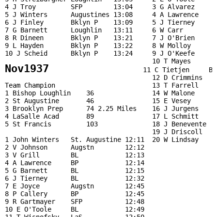
4 J Troy         SFP        13:04     3 G Alvarez      
5 J Winters      Augustines 13:08     4 A Lawrence     
6 J Finley       Bklyn P    13:09     5 J Tierney      
7 G Barnett      Loughlin   13:11     6 W Carr         
8 R Dineen       Bklyn P    13:21     7 J O'Brien      
9 L Hayden       Bklyn P    13:22     8 W Molloy       
10 J Scheid      Bklyn P    13:24     9 J O'Keefe      
Nov1937  
                     11 C Tietjen     BL
                                      12 D Crimmins    
Team Champion                         13 T Farrell     
1 Bishop Loughlin    36               14 W Malone      
2 St Augustine       46               15 E Vesey       
3 Brooklyn Prep      74 2.25 Miles    16 J Jurgens     
4 LaSalle Acad       89               17 L Schmitt     
5 St Francis         103              18 J Benevente   
                                      19 J Driscoll    
1 John Winters   St. Augustine 12:11  20 W Lindsay     
2 V Johnson      Augstn        12:12                   
3 V Grill        BL            12:13    

4 A Lawrence     BP            12:14                   
5 G Barnett      BL            12:15                   
6 J Tierney      BL            12:32                   
7 E Joyce        Augstn        12:45  

8 P Callery      BP            12:45  

9 R Gartmayer    SFP           12:48   

10 E O'Toole     BL            12:49  
