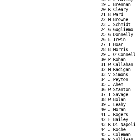
                                       19 J Brennan    
                                       20 R Cleary     
                                       21 B Ward       
                                       22 M Browne     
                                       23 J Schmidt    
                                       24 G Gugliemo   
                                       25 G Donnelly   
                                       26 E Irwin      
                                       27 T Hoar       
                                       28 B Morris     
                                       29 J O'Connell  
                                       30 P Rohan      
                                       31 W Callahan   
                                       32 M Radigan    
                                       33 V Simons     
                                       34 J Peyton     
                                       35 J Ahem       
                                       36 W Stanton    
                                       37 T Savage     
                                       38 W Bolan      
                                       39 J Leahy      
                                       40 J Moran      
                                       41 J Rogers     
                                       42 F Bailey     
                                       43 R Di Napoli  
                                       44 J Roche      
                                       45 J Coleman    
                                       46 R Sullivan   