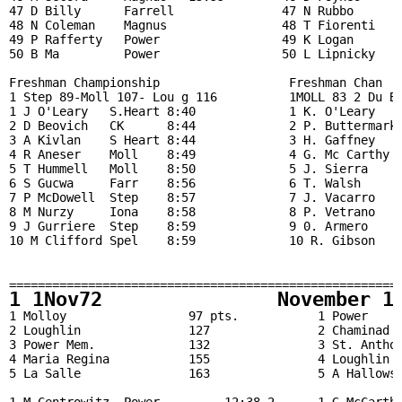
47 D Billy      Farrell               47 N Rubbo      M
48 N Coleman    Magnus                48 T Fiorenti   P
49 P Rafferty   Power                 49 K Logan      M
50 B Ma         Power                 50 L Lipnicky   C
Freshman Championship                  Freshman Chan   
1 Step 89-Moll 107- Lou g 116          1MOLL 83 2 Du Bo
1 J O'Leary   S.Heart 8:40             1 K. O'Leary    
2 D Beovich   CK      8:44             2 P. Buttermark 
3 A Kivlan    S Heart 8:44             3 H. Gaffney    
4 R Aneser    Moll    8:49             4 G. Mc Carthy  
5 T Hummell   Moll    8:50             5 J. Sierra     
6 S Gucwa     Farr    8:56             6 T. Walsh      
7 P McDowell  Step    8:57             7 J. Vacarro    
8 M Nurzy     Iona    8:58             8 P. Vetrano    
9 J Gurriere  Step    8:59             9 0. Armero     
10 M Clifford Spel    8:59             10 R. Gibson    
                                                       
                                                       
======================================================
1 1Nov72               November 1
1 Molloy                 97 pts.           1 Power     
2 Loughlin               127               2 Chaminad  
3 Power Mem.             132               3 St. Anthon
4 Maria Regina           155               4 Loughlin  
5 La Salle               163               5 A Hallows 