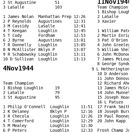
11Nov1946
2 St Augustine        51                
3 LaSalle             103               Team Champion  
                                        1 Bishop Loughl
1 James Nolan  Manhattan Prep 12:26     2 LaSalle      
2 P Reynolds   Augustines     12:31     3 Xavier       
3 M Cassidy    LaSalle        12:41                    
4 T Keegan     Loughlin       12:45     1 William Pates
5 T Cody       Fordham        12:53     2 Martin Enrigh
6 J Byrne      Augustines     13:01     3 Pat O'Brien  
7 R Donnelly   Loughlin       13:05     4 John Greeley 
8 N McAllister Bklyn P        13:07     5 William Sheil
9 R Schabowsky Loughlin       13:11     6 John McDonoug
10 D Sullivan  Loughlin       13:13     7 James McLough
4Nov1944 
                       9 L Hetherington 
                                        10 D Anderson  
                                        11 John Donovan
Team Champion                           12 Richard Aher
1 Bishop Loughlin     19                13 James McGrat
2 LaSalle             79                14 John Munnell
3 St Augustine        95                15 Joseph Hoar 
                                        16 L Patuzo    
1 Philip O'Connell  Loughlin     11:51  17 Frank Smith 
2 K Delaney         Bklyn P      12:16  18 Joseph Burns
3 R Checola         Loughlin     12:26  19 Paul Rooney 
4 T Comerford       Loughlin     12:29  20 John Kapp   
5 M Mealey          Loughlin     12:30                 
6 P Peters          Loughlin     12:33  Frosh Champ Joh