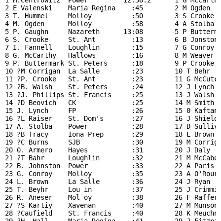
1 M.Centrowitz  Power         12:38.2      1 G McCarthy
2 E Valenski    Maria Regina    :45        2 M Ogden   
3 T. Hummel     Molloy          :50        3 S Crooke  
4 M. Ogden      Molloy          :58        4 A Stolba  
5 P. Gaughn     Nazareth      13:08        5 P Butterma
6 S. Crooke     St. Ant         :13        6 B Jonston 
7 I. Fannell    Loughlin        :15        7 G Conroy  
8 G. McCarthy   Hallows         :16        8 M Weaver  
9 P. Buttermark St. Peters      :18        9 P Crooke  
10 ?M Corrigan  La Salle        :23        10 T Behr   
11 ?P. Crooke   St. Ant         :23        11 G McCutch
12 ?B. Walsh    St. Peters      :24        12 J Lynch  
13 ?J. Phillips St. Francis     :25        13 J Walsh  
14 ?D Beovich   CK              :25        14 M Smith  
15 J. Lynch     FP              :26        15 0 Kaftans
16 ?L Raiser    St. Dom's       :27        16 J Shields
17 A. Stolba    Power           :28        17 D Sulliva
18 ?B Tracy     Iona Prep       :29        18 L Brown  
19 ?C Burns     SJB             :30        19 M Corriga
20 0. Armero    Hayes           :31        20 J Daly   
21 ?T Bahr      Loughlin        :32        21 M McCabe 
22 B. Johnston  Power           :33        22 A Paris  
23 G. Conroy    Molloy          :35        23 A O'Rourk
24 L. Brown     La Salle        :36        24 J Ryan   
25 T. Beyhr     Lou in          :37        25 J Crimmin
26 R. Aneser    Mol oy          :38        26 F Raffert
27 ?S Kartiy    Xavenan         :40        27 M Munson 
28 ?Caufield    St. Francis     :40        28 K Meuchne