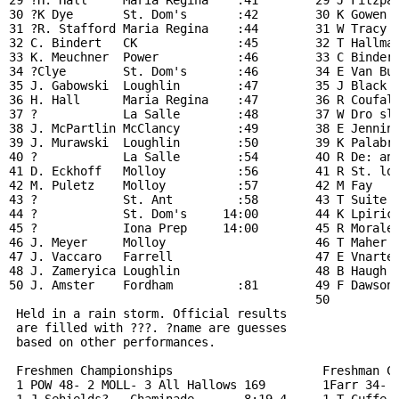
29 ?H. Hall     Maria Regina    :41        29 J Fitzpat
30 ?K Dye       St. Dom's       :42        30 K Gowen  
31 ?R. Stafford Maria Regina    :44        31 W Tracy  
32 C. Bindert   CK              :45        32 T Hallman
33 K. Meuchner  Power           :46        33 C Bindert
34 ?Clye        St. Dom's       :46        34 E Van Bur
35 J. Gabowski  Loughlin        :47        35 J Black  
36 H. Hall      Maria Regina    :47        36 R Coufal 
37 ?            La Salle        :48        37 W Dro sle
38 J. McPartlin McClancy        :49        38 E Jenning
39 J. Murawski  Loughlin        :50        39 K Palabri
40 ?            La Salle        :54        4O R De: an 
41 D. Eckhoff   Molloy          :56        41 R St. lor
42 M. Puletz    Molloy          :57        42 M Fay    
43 ?            St. Ant         :58        43 T Suite  
44 ?            St. Dom's     14:00        44 K Lpirick
45 ?            Iona Prep     14:00        45 R Morales
46 J. Meyer     Molloy                     46 T Maher  
47 J. Vaccaro   Farrell                    47 E Vnarte 
48 J. Zameryica Loughlin                   48 B Haugh  
50 J. Amster    Fordham         :81        49 F Dawson 
                                           50          
 Held in a rain storm. Official results

 are filled with ???. ?name are guesses

 based on other performances.

 Freshmen Championships                     Freshman Ch
 1 POW 48- 2 MOLL- 3 All Hallows 169        1Farr 34- 2