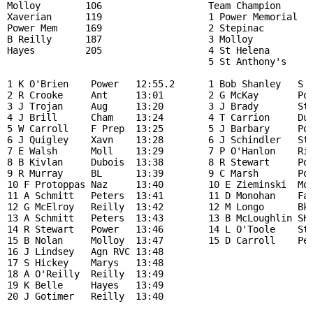
Molloy        106                   Team Champion      
Xaverian      119                   1 Power Memorial   
Power Mem     169                   2 Stepinac         
B Reilly      187                   3 Molloy           
Hayes         205                   4 St Helena        
                                    5 St Anthony's     
                                                       
1 K O'Brien    Power   12:55.2      1 Bob Shanley   S H
2 R Crooke     Ant     13:01        2 G McKay       Pow
3 J Trojan     Aug     13:20        3 J Brady       St 
4 J Brill      Cham    13:24        4 T Carrion     DuB
5 W Carroll    F Prep  13:25        5 J Barbary     Pow
6 J Quigley    Xavn    13:28        6 J Schindler   Ste
7 E Walsh      Moll    13:29        7 P O'Hanlon    Ric
8 B Kivlan     Dubois  13:38        8 R Stewart     Pow
9 R Murray     BL      13:39        9 C Marsh       Pow
10 F Protoppas Naz     13:40        10 E Zieminski  Mol
11 A Schmitt   Peters  13:41        11 D Monohan    Far
12 G McElroy   Reilly  13:42        12 M Longo      Bkl
13 A Schmitt   Peters  13:43        13 B McLoughlin SH 
14 R Stewart   Power   13:46        14 L O'Toole    St 
15 B Nolan     Molloy  13:47        15 D Carroll    Pet
16 J Lindsey   Agn RVC 13:48                           
17 S Hickey    Marys   13:48                           
18 A O'Reilly  Reilly  13:49                           
19 K Belle     Hayes   13:49

20 J Gotimer   Reilly  13:40
