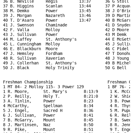
36 B. Neville     Regis         13:37      36 G Stoll  
37 B. Higgins     Scanlan       13:44      37 P Acquave
38 M. Demko       Power         13:45      38 J O'Brien
39 J. Morgan      Nazareth      13:46      39 D Martin 
40 T. D'Asaro     Power         13:47      40 B McGarry
41 J. Swenson     Chaminade                41 D Snyder 
42 F. Valla       Molloy                   42 D Moore  
43 J. Sullivan    Power                    43 M Demk   
44 M. Laffey      St. Anthony's            44 E McGetti
45 L. Cunningham  Molloy                   45 J Sulliva
46 E. Bllackburn  Moore                    46 C Pidel  
47 J. Hemsley     Fordham                  47 T Donohue
48 R. Sullivan    Xaverian                 48 J Young  
49 J. Collerhan   St. Anthony's            49 B Michels
50 J. Black       Holy Trinity             50 G Bell   
Freshman Championship                       Freshman Ch
1 MT 84- 2 Molloy 115- 3 Power 129          1 BF 76- 2 
1 R. Moore,      St. Mary's       8:13:9     1 K. McCor
2 P. Reilly,     Holy T.          8:21:0     2 W. Shiel
3 A. Tinlin,     Power            8:23       3 B. Power
4 McCarthy,      Spellman         8:34       4 R. Thys,
5 J. Engel,      Sacred H         8:36       5 M. Pupur
6 J. Sullivan,   Power            8:41       6 R. Reill
7 B. McGarry,    Mount            8:45       7 B. Sweet
8 J. Martinsen,  Naz              8:50       8 R. Jenni
9 R. Pike,       Mount            8:51       9 T. Engel