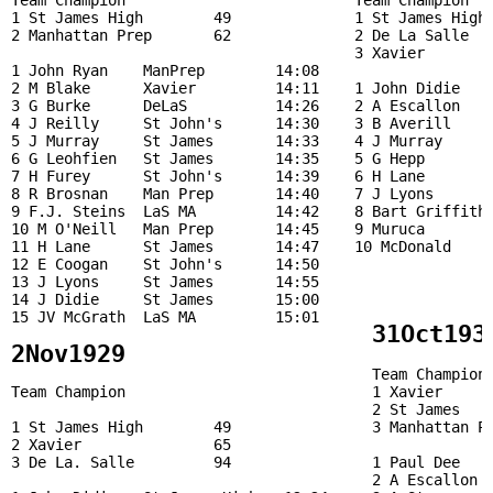
Team Champion                          Team Champion   
1 St James High        49              1 St James High 
2 Manhattan Prep       62              2 De La Salle   
                                       3 Xavier        
1 John Ryan    ManPrep        14:08 

2 M Blake      Xavier         14:11    1 John Didie    
3 G Burke      DeLaS          14:26    2 A Escallon    
4 J Reilly     St John's      14:30    3 B Averill     
5 J Murray     St James       14:33    4 J Murray      
6 G Leohfien   St James       14:35    5 G Hepp        
7 H Furey      St John's      14:39    6 H Lane        
8 R Brosnan    Man Prep       14:40    7 J Lyons       
9 F.J. Steins  LaS MA         14:42    8 Bart Griffith 
10 M O'Neill   Man Prep       14:45    9 Muruca        
11 H Lane      St James       14:47    10 McDonald     
12 E Coogan    St John's      14:50                    
13 J Lyons     St James       14:55                    
14 J Didie     St James       15:00                    
15 JV McGrath  LaS MA         15:01                    
31Oct193
2Nov1929  
                                         Team Champion 
Team Champion                            1 Xavier      
                                         2 St James    
1 St James High        49                3 Manhattan Pr
2 Xavier               65                

3 De La. Salle         94                1 Paul Dee    
                                         2 A Escallon  