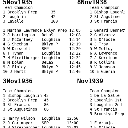
5Nov1935            8Nov1938     
Team Champion                         Team Champion    
1 Brooklyn Prep      35               1 Bishop Loughlin
2 Loughlin           42               2 St Augstine    
3 LaSalle            100              3 St Francis     
1 Murtha Lawrence Bklyn Prep 12:05    1 Gerard Bennett 
2 J Harrington   DeLaS       12:08    2 G Alvarez      
3 J McCartney    Loughlin    12:14    3 E O'Toole      
4 G Sheehan      Bklyn P     12:19    4 J Troy         
5 W Driscoll     SFP         12:20    5 W Molloy       
6 T Tynan        Loughlin    12:22    6 A Lawrence     
7 H Streitberger Loughlin    12:24    7 J Kerrigan     
8 M Dolan        DeLaS       12:42    8 R Collins      
9 J Finley       Bklyn P     12:45    9 V Johnson      
10 J Hartz       Bklyn P     12:46    10 E Guerin      
Team Champion                         Team Champion    
1 Bishop Loughlin 43                  1 De La Salle    
2 Brooklyn Prep   45                  2 Loughlin 1st   
3 St Francis      86                  3 Loughlin 2nd   
3 St Augustines   86                  4 St Francis     
                                      5 Brooklyn Prep  
1 Harry Wilson   Loughlin   12:56                      
2 R Gartmayer    SFP        13:00     1 F Araujo       
3 H Streiburgher Loughlin   13:03     2 E O'Toole      