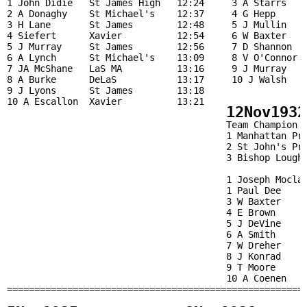
1 John Didie   St James High   12:24     3 A Starrs    
2 A Donaghy    St Michael's    12:37     4 G Hepp      
3 H Lane       St James        12:48     5 J Mullin    
4 Siefert      Xavier          12:54     6 W Baxter    
5 J Murray     St James        12:56     7 D Shannon   
6 A Lynch      St Michael's    13:09     8 V O'Connor  
7 JA McShane   LaS MA          13:16     9 J Murray    
8 A Burke      DeLaS           13:17     10 J Walsh    
9 J Lyons      St James        13:18     

10 A Escallon  Xavier          13:21                   
12Nov1932
                                        Team Champion

                                        1 Manhattan Pre
                                        2 St John's Pre
                                        3 Bishop Loughl
                                        1 Joseph Moclai
                                        1 Paul Dee     
                                        3 W Baxter     
                                        4 E Brown      
                                        5 J DeVine     
                                        6 A Smith      
                                        7 W Dreher     
                                        8 J Konrad     
                                        9 T Moore      
                                        10 A Coenen    