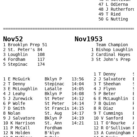
                                       47 L Odierna    
                                       48 J Rutherford 
                                       49 T Ried       
                                       50 G Nutting    
=======================================================
Nov52             Nov1953 
            
1 Brooklyn Prep 51                    Team Champion    
2 St. Peter's 84                    1 Bishop Loughlin  
3 Loughlin    108                   2 Cardinal Hayes   
4 Fordham     117                   3 St John's Prep   
5 Stepinac    174  

                                     1 T Denny       St
1 E McGuirk      Bklyn P    13:56    2 J Salvatore   Bk
2 T Denny        Stepinac   14:04    3 T Sheehan     SF
3 E McLoughlin   LaSalle    14:05    4 J Flynn       SJ
4 J Leahy        Bklyn P    14:08    5 P Beter       BL
5 J Zurewick     St Peter   14:12    6 E McLaughlin  De
6 P Wolfe        St Peter   14:14    7 B Quinn       Ri
7 D Smith        St Francis 14:15    8 R Diaz        Ha
8 Nolan          St. Aug    14:17    9 T Cummings    BL
9 J Salvatore    Bklyn P    14:19    10 V Sanford    Ha
10 K Harrison    St. Ann    14:21    11 T O'Rourke   Au
11 P McCall      Fordham             12 R O'Sullivan Ri
12 N Holden      B'klyn              13 A Cunningham FP