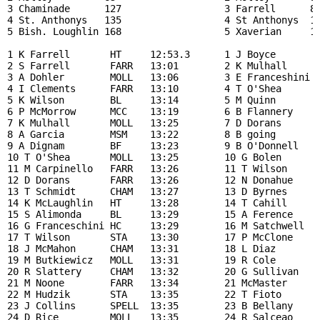
3 Chaminade      127                  3 Farrell      87
4 St. Anthonys   135                  4 St Anthonys  14
5 Bish. Loughlin 168                  5 Xaverian     19
1 K Farrell       HT     12:53.3      1 J Boyce       H
2 S Farrell       FARR   13:01        2 K Mulhall     M
3 A Dohler        MOLL   13:06        3 E Franceshini H
4 I Clements      FARR   13:10        4 T O'Shea      M
5 K Wilson        BL     13:14        5 M Quinn       S
6 P McMorrow      MCC    13:19        6 B Flannery    C
7 K Mulhall       MOLL   13:25        7 D Dorans      F
8 A Garcia        MSM    13:22        8 B going       C
9 A Dignam        BF     13:23        9 B O'Donnell   I
10 T O'Shea       MOLL   13:25        10 G Bolen      C
11 M Carpinello   FARR   13:26        11 T Wilson     A
12 D Dorans       FARR   13:26        12 N Donahue    F
13 T Schmidt      CHAM   13:27        13 D Byrnes     S
14 K McLaughlin   HT     13:28        14 T Cahill     C
15 S Alimonda     BL     13:29        15 A Ference    F
16 G Franceschini HC     13:29        16 M Satchwell  M
17 T Wilson       STA    13:30        17 P McClone    S
18 J McMahon      CHAM   13:31        18 L Diaz       M
19 M Butkiewicz   MOLL   13:31        19 R Cole       B
20 R Slattery     CHAM   13:32        20 G Sullivan   X
21 M Noone        FARR   13:34        21 McMaster     X
22 M Hudzik       STA    13:35        22 T Fioto      F
23 J Collins      SPELL  13:35        23 B Bellany    M
24 D Rice         MOLL   13:35        24 R Salceao    S