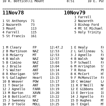
10 R. Botticelli Mount            8:51       10 E. Push
                                                       
======================================================
11Nov78             10Nov79      
                                      1 Farrell       3
1 St Anthonys  71                     2 Nazareth      1
2 Nazareth     73                     3 Bishop Ford   1
3 Mount        113                    4 Mt St Michael 1
4 Farrell      115                    5 Holy Trinity  1
5 St Francis   161                                     
                                                       
1 M Cleary      FP       12:47.2    1 E Healy       FAR
2 B Martinson   NAZ      12:53      2 L Gellineau   SJB
3 B McGarry     MT       12:53      3 J Agnello     FAR
4 B Walsh       NAZ      12:57      4 B Walsh       NAZ
5 B Cimino      NAZ      13:03      5 P Schwall     FAR
6 J Braile      ANT      13:04      6 M Arrington   STE
7 S Walter      ANT      13:14      7 R Rosa        PET
8 R Khorigan    SFP      13:15      8 K McCort      HT 
9 S Gallagher   Heart    13:15      9 F McMonville  FAR
10 B Weaver     POW      13:17      10 C Weimar     LAS
11 T Dearie     ANT      13:19      11 K O'Neill    NAZ
12 J Agnello    FARR     13:19      12 E Gibbons    HT 
13 M Barton     XAVN     13:20      13 E Derrico    ION
14 B Botticelli MT       13:22      14 J Agnello    FAR
15 J Sweeney    NAZ      13:23      15 D Hughes     MT 
16 P O'Toole    MOLL     13:25      16 T Engel      MT 