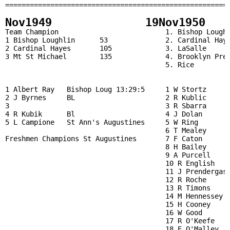
Nov1949              19Nov1950   
Team Champion                          1. Bishop Loughl
1 Bishop Loughlin      53              2. Cardinal Haye
2 Cardinal Hayes       105             3. LaSalle      
3 Mt St Michael        135             4. Brooklyn Prep
                                       5. Rice         
1 Albert Ray   Bishop Loug 13:29:5     1 W Stortz      
2 J Byrnes     BL                      2 R Kublic      
3                                      3 R Sbarra      
4 R Kubik      Bl                      4 J Dolan       
5 L Campione   St Ann's Augustines     5 W Ring        
                                       6 T Mealey      
Freshmen Champions St Augustines       7 F Caton       
                                       8 H Bailey      
                                       9 A Purcell     
                                       10 R English    
                                       11 J Prendergast
                                       12 R Roche      
                                       13 R Timons     
                                       14 M Hennessey  
                                       15 H Cooney     
                                       16 W Good       
                                       17 R O'Keefe    
                                       18 E O'Malley   