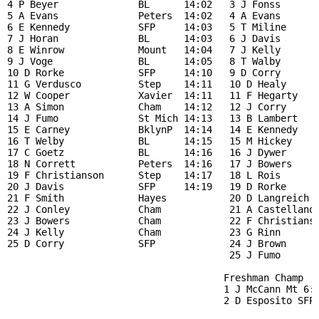
4 P Beyer              BL      14:02   3 J Fonss       
5 A Evans              Peters  14:02   4 A Evans       
6 E Kennedy            SFP     14:03   5 T Miline      
7 J Horan              BL      14:03   6 J Davis       
8 E Winrow             Mount   14:04   7 J Kelly       
9 J Voge               BL      14:05   8 T Walby       
10 D Rorke             SFP     14:10   9 D Corry       
11 G Verdusco          Step    14:11   10 D Healy      
12 W Cooper            Xavier  14:11   11 F Hegarty    
13 A Simon             Cham    14:12   12 J Corry      
14 J Fumo              St Mich 14:13   13 B Lambert    
15 E Carney            BklynP  14:14   14 E Kennedy    
16 T Welby             BL      14:15   15 M Hickey     
17 C Goetz             BL      14:16   16 J Dywer      
18 N Corrett           Peters  14:16   17 J Bowers     
19 F Christianson      Step    14:17   18 L Rois       
20 J Davis             SFP     14:19   19 D Rorke      
21 F Smith             Hayes           20 D Langreich  
22 J Conley            Cham            21 A Castellano 
23 J Bowers            Cham            22 F Christianse
24 J Kelly             Cham            23 G Rinn       
25 D Corry             SFP             24 J Brown      
                                       25 J Fumo       
                                      Freshman Champ   
                                      1 J McCann Mt 6:2
                                      2 D Esposito SFP 
                                                       