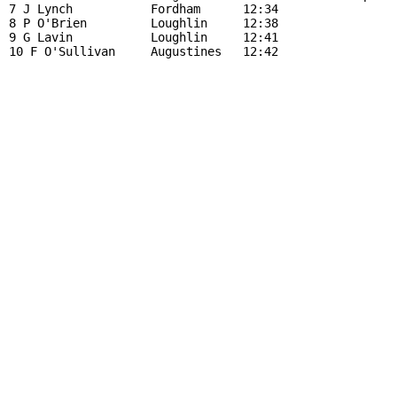
7 J Lynch           Fordham      12:34                 
8 P O'Brien         Loughlin     12:38                 
9 G Lavin           Loughlin     12:41                 
10 F O'Sullivan     Augustines   12:42                 
                                                       
                                                       
                                                       
                                                       
                                                       
                                                       
                                                       
                                                       
                                                       
                                                       
                                                       
                                                       
                                                       
                                                       
                                                       
                                                       
                                                       
                                                       
                                                       
                                                       
                                                       
                                                       
                                                       