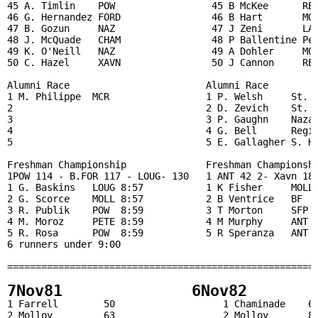
45 A. Timlin    POW                 45 B McKee      REG
46 G. Hernandez FORD                46 B Hart       MOL
47 B. Gozun     NAZ                 47 J Zeni       LAS
48 J. McQuade   CHAM                48 P Ballentine Pet
49 K. O'Neill   NAZ                 49 A Dohler     MOL
50 C. Hazel     XAVN                50 J Cannon     REG
Alumni Race                        Alumni Race         
1 M. Philippe  MCR                 1 P. Welsh     St. M
2                                  2 D. Zevich    St. F
3                                  3 P. Gaughn    Nazar
4                                  4 G. Bell      Regis
5                                  5 E. Gallagher S. He
Freshman Championship              Freshman Championshi
1POW 114 - B.FOR 117 - LOUG- 130   1 ANT 42 2- Xavn 180
1 G. Baskins   LOUG 8:57           1 K Fisher     MOLL 
2 G. Scorce    MOLL 8:57           2 B Ventrice   BF   
3 R. Publik    POW  8:59           3 T Morton     SFP  
4 M. Moroz     PETE 8:59           4 M Murphy     ANT  
5 R. Rosa      POW  8:59           5 R Speranza   ANT  
6 runners under 9:00

7Nov81              6Nov82       
1 Farrell        50                   1 Chaminade    68
2 Molloy         63                   2 Molloy       84