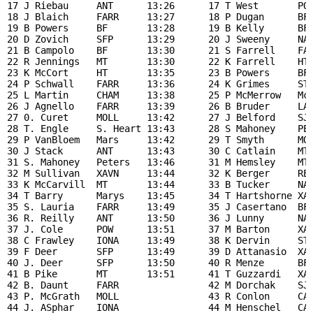
17 J Riebau     ANT      13:26      17 T West       POW
18 J Blaich     FARR     13:27      18 P Dugan      BF 
19 B Powers     BF       13:28      19 B Kelly      BF 
20 D Zovich     SFP      13:29      20 J Sweeny     NAZ
21 B Campolo    BF       13:30      21 S Farrell    FAR
22 R Jennings   MT       13:30      22 K Farrell    HT 
23 K McCort     HT       13:35      23 B Powers     BF 
24 P Schwall    FARR     13:36      24 K Grimes     STE
25 L Martin     CHAM     13:38      25 P McMerrow   McC
26 J Agnello    FARR     13:39      26 B Bruder     LAS
27 0. Curet     MOLL     13:42      27 J Belford    SJB
28 T. Engle     S. Heart 13:43      28 S Mahoney    PET
29 P VanBloem   Mars     13:42      29 T Smyth      MOL
30 J Stack      ANT      13:43      30 C Catlain    MT 
31 S. Mahoney   Peters   13:46      31 M Hemsley    MT 
32 M Sullivan   XAVN     13:44      32 K Berger     REG
33 K McCarvill  MT       13:44      33 B Tucker     NAZ
34 T Barry      Marys    13:45      34 T Hartshorne XAV
35 S. Lauria    FARR     13:49      35 J Casertano  BF 
36 R. Reilly    ANT      13:50      36 J Lunny      NAZ
37 J. Cole      POW      13:51      37 M Barton     XAV
38 C Frawley    IONA     13:49      38 K Dervin     STE
39 F Deer       SFP      13:49      39 D Attanasio  XAV
40 J. Deer      SFP      13:50      40 R Menze      BF 
41 B Pike       MT       13:51      41 T Guzzardi   XAV
42 B. Daunt     FARR                42 M Dorchak    SJB
43 P. McGrath   MOLL                43 R Conlon     CAT
44 J. ASphar    IONA                44 M Henschel   CAT