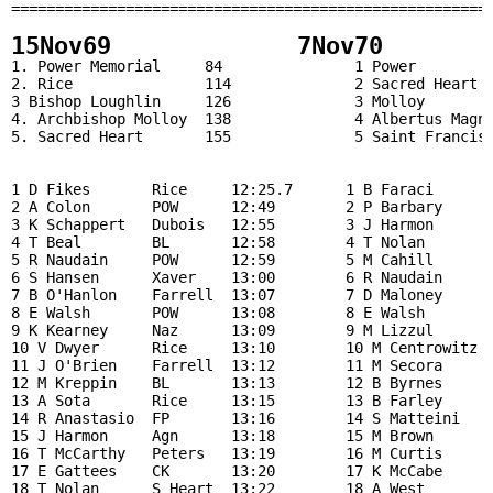
15Nov69             7Nov70       
1. Power Memorial     84               1 Power         
2. Rice               114              2 Sacred Heart  
3 Bishop Loughlin     126              3 Molloy        
4. Archbishop Molloy  138              4 Albertus Magnu
5. Sacred Heart       155              5 Saint Francis 
1 D Fikes       Rice     12:25.7      1 B Faraci      F
2 A Colon       POW      12:49        2 P Barbary     P
3 K Schappert   Dubois   12:55        3 J Harmon      A
4 T Beal        BL       12:58        4 T Nolan       S
5 R Naudain     POW      12:59        5 M Cahill      R
6 S Hansen      Xaver    13:00        6 R Naudain     P
7 B O'Hanlon    Farrell  13:07        7 D Maloney     S
8 E Walsh       POW      13:08        8 E Walsh       P
9 K Kearney     Naz      13:09        9 M Lizzul      S
10 V Dwyer      Rice     13:10        10 M Centrowitz P
11 J O'Brien    Farrell  13:12        11 M Secora     M
12 M Kreppin    BL       13:13        12 B Byrnes     S
13 A Sota       Rice     13:15        13 B Farley     M
14 R Anastasio  FP       13:16        14 S Matteini   M
15 J Harmon     Agn      13:18        15 M Brown      L
16 T McCarthy   Peters   13:19        16 M Curtis     C
17 E Gattees    CK       13:20        17 K McCabe     F
18 T Nolan      S Heart  13:22        18 A West       S