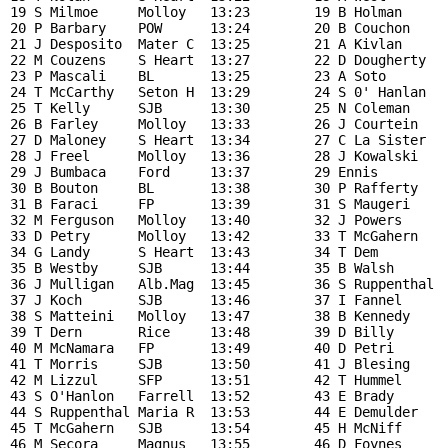
19 S Milmoe     Molloy   13:23        19 B Holman     B
20 P Barbary    POW      13:24        20 B Couchon    S
21 J Desposito  Mater C  13:25        21 A Kivlan     S
22 M Couzens    S Heart  13:27        22 D Dougherty  F
23 P Mascali    BL       13:25        23 A Soto       R
24 T McCarthy   Seton H  13:29        24 S 0' Hanlan  F
25 T Kelly      SJB      13:30        25 N Coleman    M
26 B Farley     Molloy   13:33        26 J Courtein   N
27 D Maloney    S Heart  13:34        27 C La Sister  M
28 J Freel      Molloy   13:36        28 J Kowalski   P
29 J Bumbaca    Ford     13:37        29 Ennis        B
30 B Bouton     BL       13:38        30 P Rafferty   P
31 B Faraci     FP       13:39        31 S Maugeri    S
32 M Ferguson   Molloy   13:40        32 J Powers     M
33 D Petry      Molloy   13:42        33 T McGahern   S
34 G Landy      S Heart  13:43        34 T Dem        R
35 B Westby     SJB      13:44        35 B Walsh      P
36 J Mulligan   Alb.Mag  13:45        36 S Ruppenthal M
37 J Koch       SJB      13:46        37 I Fannel     B
38 S Matteini   Molloy   13:47        38 B Kennedy    M
39 T Dern       Rice     13:48        39 D Billy      F
40 M McNamara   FP       13:49        40 D Petri      M
41 T Morris     SJB      13:50        41 J Blesing    M
42 M Lizzul     SFP      13:51        42 T Hummel     M
43 S O'Hanlon   Farrell  13:52        43 E Brady      M
44 S Ruppenthal Maria R  13:53        44 E Demulder   S
45 T McGahern   SJB      13:54        45 H McNiff     M
46 M Secora     Magnus   13:55        46 D Foynes     B