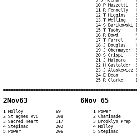
                                     9 J Meehan      Ch
                                     10 P Mazzetti   St
                                     11 R Fennelly   HC
                                     12 T Higgins    St
                                     13 T Welling    St
                                     14 S Barikowski BP
                                     15 T Tuohy      PO
                                     16 R Dowd       M 
                                     17 T Farrel     M 
                                     18 J Douglas    HC
                                     19 J Obermayer  St
                                     20 S Crispi     St
                                     21 J Malpara    St
                                     22 H Gastalder  St
                                     23 J Alaskewicz St
                                     24 E Dean       Ch
                                     25 R Clarke     BP 
2Nov63             6Nov 65       
1 Molloy             69             1 Power            
2 St agnes RVC       108            2 Chaminade        
3 Sacred Heart       117            3 Brooklyn Prep    
4 Stepinac           202            4 Molloy           
5 Power              206            5 Stepinac         
                                                       