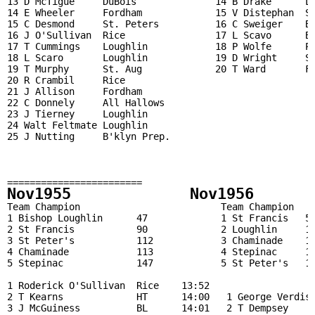
13 D McTigue     DuBois              14 B Drake      La
14 E Wheeler     Fordham             15 V Distephan  SJ
15 C Desmond     St. Peters          16 C Sweiger    BL
16 J O'Sullivan  Rice                17 L Scavo      BL
17 T Cummings    Loughlin            18 P Wolfe      Pe
18 L Scaro       Loughlin            19 D Wright     St
19 T Murphy      St. Aug             20 T Ward       FP
20 R Crambil     Rice                                  
21 J Allison     Fordham                               
22 C Donnely     All Hallows                           
23 J Tierney     Loughlin

24 Walt Feltmate Loughlin                              
25 J Nutting     B'klyn Prep.                          
                                                       
                                                        
========================
Nov1955             Nov1956      
Team Champion                         Team Champion    
1 Bishop Loughlin      47             1 St Francis   59
2 St Francis           90             2 Loughlin     11
3 St Peter's           112            3 Chaminade    13
4 Chaminade            113            4 Stepinac     13
5 Stepinac             147            5 St Peter's   19
1 Roderick O'Sullivan  Rice    13:52                   
2 T Kearns             HT      14:00   1 George Verdisc
3 J McGuiness          BL      14:01   2 T Dempsey     