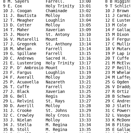
8 M. Sayers       Farrell.      13:00      8 B Higgins 
9 E. Cox          Holy Trinity  13:01      9 T Schlicte
10 J. Coogan      Chaminade     13:02      10 J Brown  
11 J. Bautista    Molloy        13:03      11 J Carmici
12 T. Meagher     Loughlin      13:04      12 E Lustenr
13 D. Cotter      Molloy        13:05      13 M Cole   
14 T. Maher       Xaverian      13:09      14 F Gallagh
15 J. Moore       St. Antony    13:10      15 M Dixon  
16 V. Mutarelli   Mount         13:11      16 F Fergus 
17 J. Gregorek    St. Anthony   13:14      17 C Mulling
18 M. Whelan      Farrell       13:14      18 V Mutarel
19 G. Spillane    Farrell       13:15      19 P Lap in 
20 C. Andrews     Sacred H.     13:16      20 T Cuffe  
21 E. Lustenring  Holy Trinity  13:17      21 M McElvan
22 P. D' Ambrosio Mount         13:11      22 P Reilly 
23 F. Fargus      Loughlin      13:19      23 M Whelan 
24 F. Averall     Molloy        13:20      24 M Laffey 
25 P. Acuavella   Nazareth      13:21      25 G Ogden  
26 T. Cuffe       Farrell       13:22      26 V Draddy 
27 J. Black       Xaverian      13:25      27 R Ortiz  
28 G. Bell        Regis         13:26      28 B Schwart
29 L. Relvini     St. Rays      13:27      29 C Andres 
30 D. Averill     Molloy        13:28      30 J Slatter
31 J. Crooke      St. Johns     13:29      31 C Powers 
32 C. Crowley     Holy Cross    13:31      32 L Vasquez
33 J. Nielan      Molloy        13:33      33 K McDonne
34 J. Stella      M. Regina     13:34      34 B Fitzpat
35 B. Stoll       M. Regina     13:35      35 E Gallagh