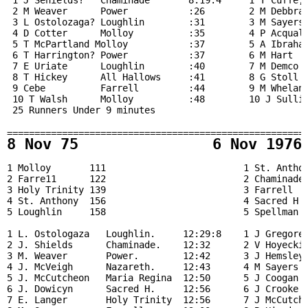
 1 J Sehields?   Chaminade       8:19.4     1 T Cuffe, 
 2 M Weaver      Power           :26        2 M Debbra,
 3 L Ostolozaga? Loughlin        :31        3 M Sayers,
 4 D Cotter      Molloy          :35        4 P Acquale
 5 T McPartland Molloy           :37        5 A Ibraham
 6 T Harrington? Power           :37        6 M Hart   
 7 E Uriate      Loughlin        :40        7 M Demco  
 8 T Hickey      All Hallows     :41        8 G Stoll  
 9 Cebe          Farrell         :44        9 M Whelan 
 10 T Walsh      Molloy          :48        10 J Sulliv
 25 Runners Under 9 minutes

======================================================
1 Molloy       111                         1 St. Anthon
2 Farre11      122                         2 Chaminade 
3 Holy Trinity 139                         3 Farrell   
4 St. Anthony  156                         4 Sacred H  
5 Loughlin     158                         5 Spellman  
1 L. Ostologaza   Loughlin.     12:29:8    1 J Gregorek
2 J. Shields      Chaminade.    12:32      2 V Hoyecki 
3 M. Weaver       Power.        12:42      3 J Hemsley 
4 J. McVeigh      Nazareth.     12:43      4 M Sayers  
5 J. McCutcheon   Maria Regina  12:50      5 J Coogan  
6 J. Dowicyn      Sacred H.     12:56      6 J Crooke  
7 E. Langer       Holy Trinity  12:56      7 J McCutche