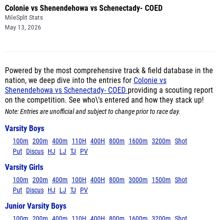
Colonie vs Shenendehowa vs Schenectady- COED
MileSplit Stats
May 13, 2026
Powered by the most comprehensive track & field database in the
nation, we deep dive into the entries for
Colonie vs
Shenendehowa vs Schenectady- COED
providing a scouting report
on the competition. See who\'s entered and how they stack up!
Note: Entries are unofficial and subject to change prior to race day.
Varsity Boys
100m
200m
400m
110H
400H
800m
1600m
3200m
Shot
Put
Discus
HJ
LJ
TJ
PV
Varsity Girls
100m
200m
400m
100H
400H
800m
3000m
1500m
Shot
Put
Discus
HJ
LJ
TJ
PV
Junior Varsity Boys
100m
200m
400m
110H
400H
800m
1600m
3200m
Shot