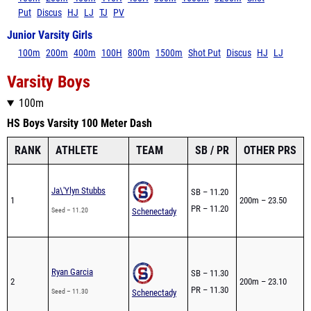
Put
Discus
HJ
LJ
TJ
PV
Junior Varsity Girls
100m
200m
400m
100H
800m
1500m
Shot Put
Discus
HJ
LJ
Varsity Boys
100m
HS Boys Varsity 100 Meter Dash
RANK
ATHLETE
TEAM
SB / PR
OTHER PRS
0
Ja\'Ylyn Stubbs
SB – 11.20
1
200m – 23.50
3
PR – 11.20
Seed – 11.20
Schenectady
3
0
Ryan Garcia
SB – 11.30
2
2
200m – 23.10
PR – 11.30
2
Seed – 11.30
Schenectady
2