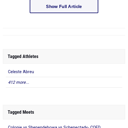
Show Full Article
Tagged Athletes
Celeste Abreu
412 more...
Tagged Meets
Colonie vs Shenendehowa vs Schenectady- COED